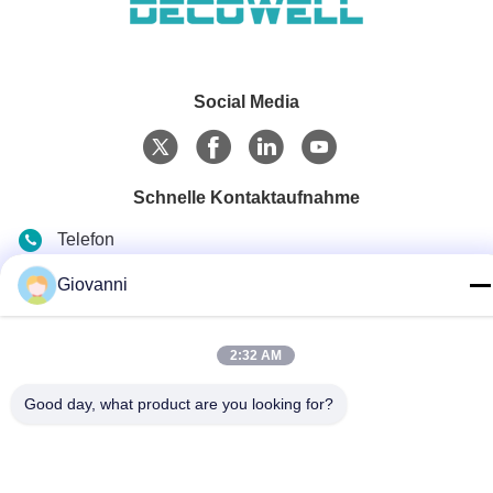
Social Media
Schnelle Kontaktaufnahme
Telefon
+86-180-6120-9532
Giovanni
E-Mail
contact@njdecowell.com
2:32 AM
Adresse
Good day, what product are you looking for?
Gebäude 13, Ruichuang Intelligent Manufacturing Park,
Lanxin Road Nr. 19, Bezirk Pukou, Nanjing