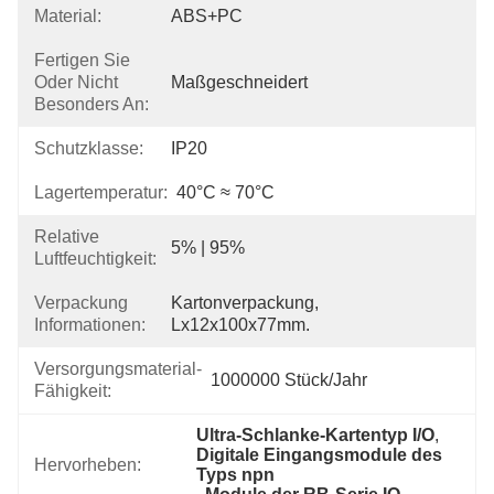
Material:
ABS+PC
Fertigen Sie
Oder Nicht
Maßgeschneidert
Besonders An:
Schutzklasse:
IP20
Lagertemperatur:
40°C ≈ 70°C
Relative
5% | 95%
Luftfeuchtigkeit:
Verpackung
Kartonverpackung, 
Informationen:
Lx12x100x77mm.
Versorgungsmaterial-
1000000 Stück/Jahr
Fähigkeit:
Ultra-Schlanke-Kartentyp I/O
, 
Digitale Eingangsmodule des 
Hervorheben:
Typs npn