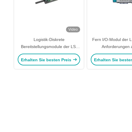
Video
Logistik-Diskrete
Fern I/O-Modul der L
Bereitstellungsmodule der LS-
Anforderungen 
Serie Fern-E/A-Modul OEM LS-
Logistikautomation 
Erhalten Sie besten Preis
Erhalten Sie beste
TER01
N1FS