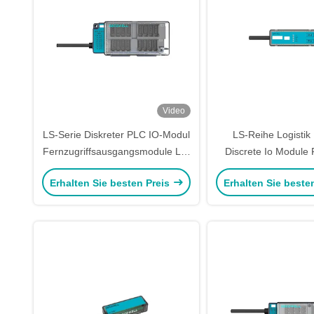
Video
LS-Serie Diskreter PLC IO-Modul
LS-Reihe Logisti
Fernzugriffsausgangsmodule LS-
Discrete Io Module 
16DI-N2FS
Output Modul LS-
Erhalten Sie besten Preis
Erhalten Sie beste