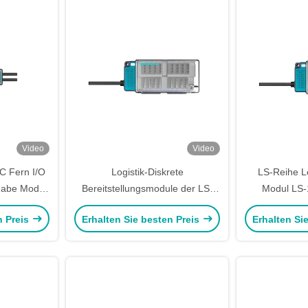
Video
Video
C Fern I/O
Logistik-Diskrete
LS-Reihe Lo
gabe Modul
Bereitstellungsmodule der LS-
Modul LS-
TS
Serie Fern-E/A-Modul LS-
Automatisie
n Preis
Erhalten Sie besten Preis
Erhalten Si
8DI8DO-N1FS