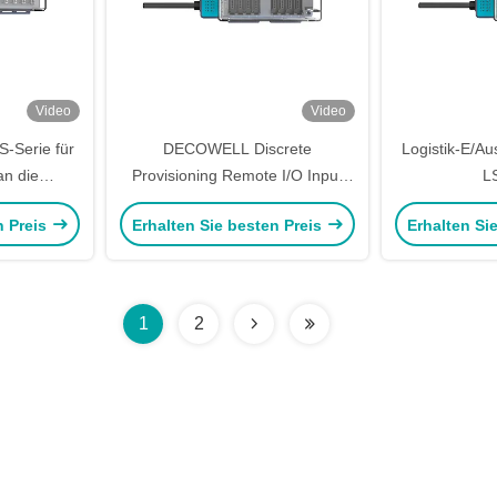
Video
Video
S-Serie für
DECOWELL Discrete
Logistik-E/A
an die
Provisioning Remote I/O Input
L
LS-4DI4DO-
Output Modul LS-8DI8DO-N2FS
Datenerfa
n Preis
Erhalten Sie besten Preis
Erhalten Si
Ausgabe-Mod
1
2