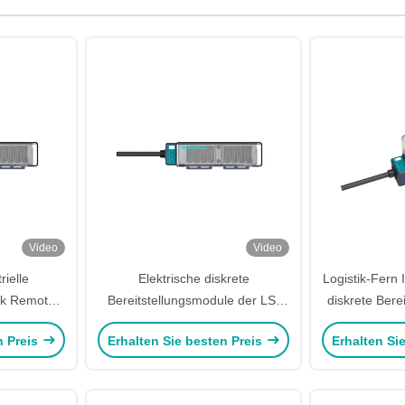
Video
Video
rielle
Elektrische diskrete
Logistik-Fern
ik Remote
Bereitstellungsmodule der LS-
diskrete Bere
LS-4DI4DO-
Serie Fern I/O-Modul LS-8DI-
N2FS
n Preis
Erhalten Sie besten Preis
Erhalten Si
N2FS