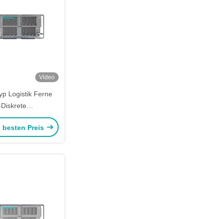
Video
yp Logistik Ferne
-Diskrete
ngsmodule LS-16DO-
e besten Preis
 LS-Serie