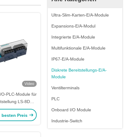
Ultra-Slim-Karten-E/A-Module
Expansions-E/A-Modul
Integrierte E/A-Module
Multifunktionale E/A-Module
IP67-E/A-Module
Diskrete Bereitstellungs-E/A-
Module
Video
Ventilterminals
 I/O-PLC-Module für
PLC
itstellung LS-8DO-
 LS-Serie
Onboard I/O Module
e besten Preis
Industrie-Switch