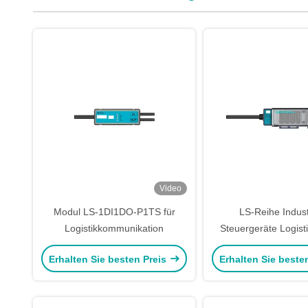
Video
Modul LS-1DI1DO-P1TS für
LS-Reihe Indust
Logistikkommunikation
Steuergeräte Logist
Discrete Io Module 
Erhalten Sie besten Preis
Erhalten Sie beste
P2FS