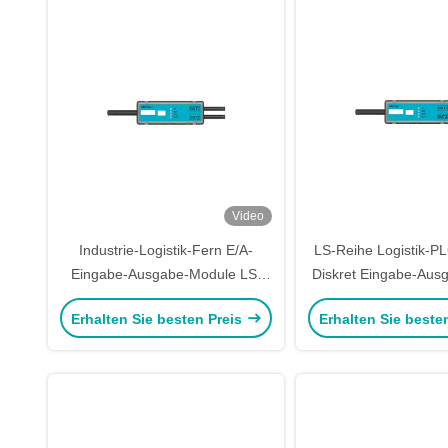
Video
Industrie-Logistik-Fern E/A-
LS-Reihe Logistik-PL
Eingabe-Ausgabe-Module LS-
Diskret Eingabe-Aus
Serie LS-2DO-P1TS
LS-2DO-N1
Erhalten Sie besten Preis
Erhalten Sie beste