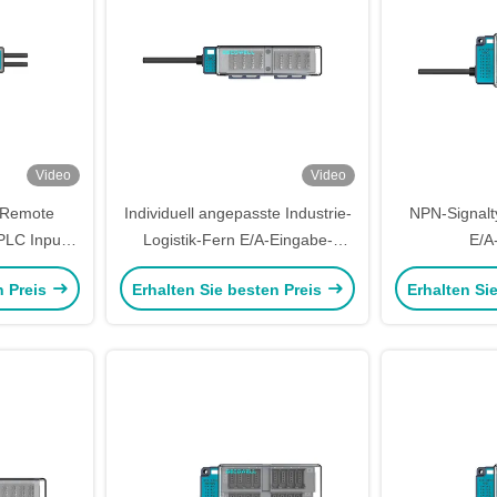
Video
Video
k Remote
Individuell angepasste Industrie-
NPN-Signalt
PLC Input
Logistik-Fern E/A-Eingabe-
E/A
2DI-N1TS
Ausgabe-Modul LS-8DO-P1FS
Bereitstellu
n Preis
Erhalten Sie besten Preis
Erhalten Si
LS-Serie
N2FS