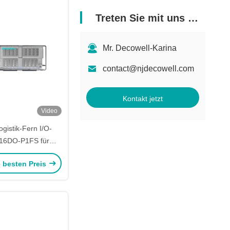
Treten Sie mit uns in Verbindung
Mr. Decowell-Karina
contact@njdecowell.com
Kontakt jetzt
Video
gistik-Fern I/O-
16DO-P1FS für
rungsanwendungen
e besten Preis