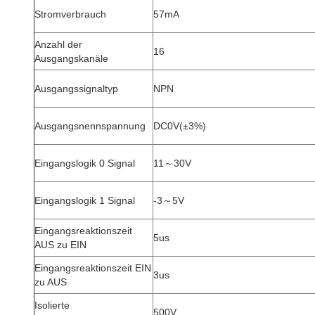
Stromverbrauch
57mA
Anzahl der
16
Ausgangskanäle
Ausgangssignaltyp
NPN
Ausgangsnennspannung
DC0V(±3%)
Eingangslogik 0 Signal
11～30V
Eingangslogik 1 Signal
-3～5V
Eingangsreaktionszeit
5us
AUS zu EIN
Eingangsreaktionszeit EIN
3us
zu AUS
Isolierte
500V