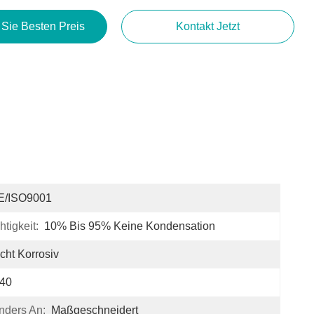
 Sie Besten Preis
Kontakt Jetzt
E/ISO9001
tigkeit:
10% Bis 95% Keine Kondensation
cht Korrosiv
P40
nders An:
Maßgeschneidert