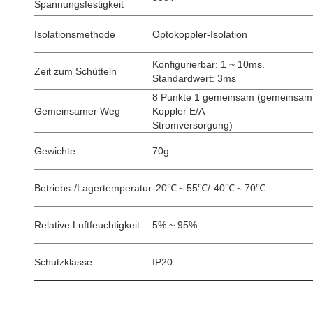
Spannungsfestigkeit
Isolationsmethode
Optokoppler-Isolation
Konfigurierbar: 1 ~ 10ms.
Zeit zum Schütteln
Standardwert: 3ms
8 Punkte 1 gemeinsam (gemeinsam
Gemeinsamer Weg
Koppler E/A
Stromversorgung)
Gewichte
70g
Betriebs-/Lagertemperatur
-20℃～55℃/-40℃～70℃
Relative Luftfeuchtigkeit
5% ~ 95%
Schutzklasse
IP20