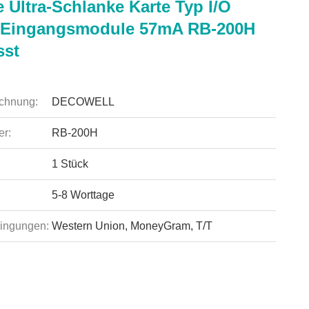
 Ultra-Schlanke Karte Typ I/O
e Eingangsmodule 57mA RB-200H
sst
chnung:
DECOWELL
r:
RB-200H
1 Stück
5-8 Worttage
ingungen:
Western Union, MoneyGram, T/T