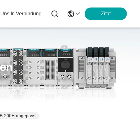
t Uns In Verbindung
Zitat
ten
 RB-200H angepasst