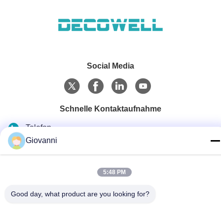
Social Media
Schnelle Kontaktaufnahme
Telefon
Giovanni
+86-180-6120-9532
E-Mail
5:48 PM
contact@njdecowell.com
Good day, what product are you looking for?
Adresse
Gebäude 13, Ruichuang Intelligent Manufacturing Park,
Lanxin Road Nr. 19, Bezirk Pukou, Nanjing