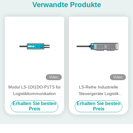
Verwandte Produkte
Video
Video
Modul LS-1DI1DO-P1TS für
LS-Reihe Industrielle
Logistikkommunikation
Steuergeräte Logistik
Remote Discrete Io Module
Erhalten Sie besten
Erhalten Sie besten
LS-4DI4DO-P2FS
Preis
Preis