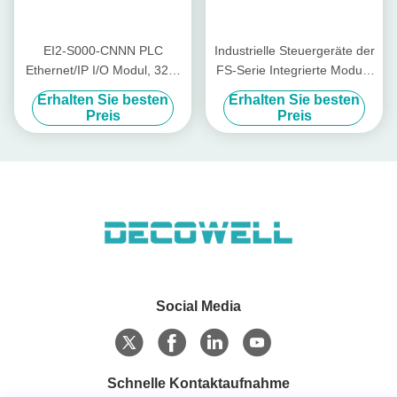
EI2-S000-CNNN PLC
Industrielle Steuergeräte der
Ethernet/IP I/O Modul, 32DI
FS-Serie Integrierte Module
Bidirektionaler Eingang,
I/O PN-HH00-C0NN für
Erhalten Sie besten
Erhalten Sie besten
RoHS zertifiziert,
höhere Produktivität
Preis
Preis
Industrieautomation
Social Media
Schnelle Kontaktaufnahme