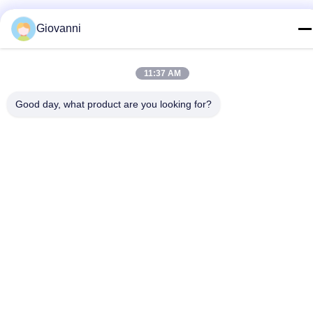
Telefon
Giovanni
+86-180-6120-9532
E-Mail
11:37 AM
contact@njdecowell.com
Good day, what product are you looking for?
Adresse
Gebäude 13, Ruichuang Intelligent Manufacturing Park,
Lanxin Road Nr. 19, Bezirk Pukou, Nanjing
Privacy policy
|
Sitemap
Gute Qualität Chinas Ultra-Slim-Karten-E/A-Module Lieferant.
Copyright-© 2024-2026 Nanjing Decowell Automation Co., Ltd. .
Alle Rechte vorbehalten.