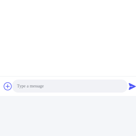
Social Media
Schnelle Kontaktaufnahme
Telefon
+86-180-6120-9532
E-Mail
contact@njdecowell.com
Adresse
Gebäude 13, Ruichuang Intelligent Manufacturing Park,
Lanxin Road Nr. 19, Bezirk Pukou, Nanjing
Photo
Privacy policy
|
Sitemap
Video Call