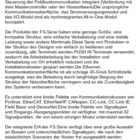
Steuerung der Feldbuskommunikation integriert (Verbindung mit
dem Mastercontroller oder der Hostsoftware)Die ursprüngliche
Kommunikationsoberfläche, das Stromversorgungsmodul und
das I/O-Modul sind als hochintegriertes All-in-One-Modul
konzipiert.
Die Produkte der FS-Serie haben eine geringe Größe, eine
kompakte Struktur, eine einfache Verkabelung und eine stabile
Leistung sowie andere Merkmale.Diese Serie von Produkten in
der Struktur des Designs von einfach zu bedienen und
zuverlässig, alle Terminals werden PUSH IN Terminals verwendet,
wodurch die Arbeitsbelastung bei der Installation und
Verkabelung vor Ort erheblich reduziert und die
Installationskosten gespart werden.Die Ethernet-
Kommunikationsoberfläche ist als schräge 45-Grad-Schnittstelle
ausgelegt, was die Belastung durch langfristige Biegung der
Struktur der Netzoberfläche verringern und so die Zuverlässigkeit
des Systems verbessern kann.
Es unterstützt eine breite Palette von Kommunikationsbussen wie
Profinet, EtherCAT, EtherNet/IP, CANopen, CC-Link, CC-Link IE
Field Basic und DeviceNet.Eine breite Palette von Signaltypen
und Eingangs-/Ausgangspunkten ist verfügbar, mit maximal 32
Signalpunkten, die von einem einzigen Modul unterstützt werden.
Die integrierte E/A der FS-Serie verfügt über eine große Auswahl
an Bussen und unterschiedlichen Signaltypen, die nach den
tatsächlichen Szenarien der Nutzer frei ausgewählt werden