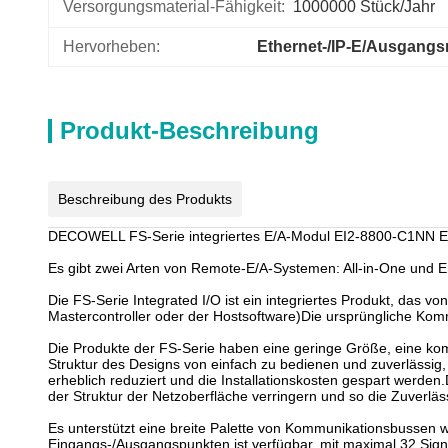
Versorgungsmaterial-Fähigkeit:
1000000 Stück/Jahr
Hervorheben:
Ethernet-/IP-E/Ausgang
Produkt-Beschreibung
Beschreibung des Produkts
DECOWELL FS-Serie integriertes E/A-Modul EI2-8800-C1NN Et
Es gibt zwei Arten von Remote-E/A-Systemen: All-in-One und E
Die FS-Serie Integrated I/O ist ein integriertes Produkt, das
Mastercontroller oder der Hostsoftware)Die ursprüngliche Kom
Die Produkte der FS-Serie haben eine geringe Größe, eine kom
Struktur des Designs von einfach zu bedienen und zuverlässig,
erheblich reduziert und die Installationskosten gespart werden
der Struktur der Netzoberfläche verringern und so die Zuverlä
Es unterstützt eine breite Palette von Kommunikationsbussen w
Eingangs-/Ausgangspunkten ist verfügbar, mit maximal 32 Sign