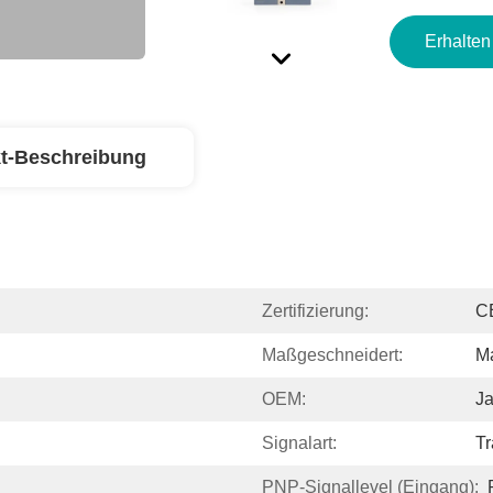
Erhalten
t-Beschreibung
Zertifizierung:
C
Maßgeschneidert:
M
OEM:
J
Signalart:
Tr
PNP-Signallevel (Eingang):