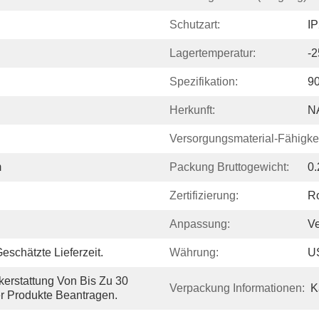
Schutzart:
I
Lagertemperatur:
-2
Spezifikation:
9
Herkunft:
N
Versorgungsmaterial-Fähigkei
m
Packung Bruttogewicht:
0
Zertifizierung:
R
Anpassung:
Ve
schätzte Lieferzeit.
Währung:
U
erstattung Von Bis Zu 30 
Verpackung Informationen:
K
r Produkte Beantragen.