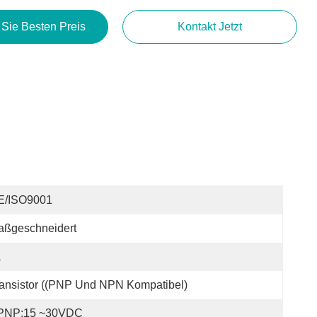
 Sie Besten Preis
Kontakt Jetzt
E/ISO9001
aßgeschneidert
a
ansistor ((PNP Und NPN Kompatibel)
PNP:15 ~30VDC