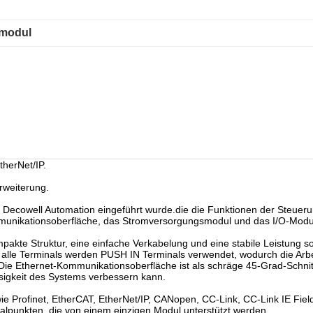
smodul
herNet/IP.
rweiterung.
 von Decowell Automation eingeführt wurde.die die Funktionen der Steue
munikationsoberfläche, das Stromversorgungsmodul und das I/O-Modul s
pakte Struktur, eine einfache Verkabelung und eine stabile Leistung 
 alle Terminals werden PUSH IN Terminals verwendet, wodurch die Arbei
.Die Ethernet-Kommunikationsoberfläche ist als schräge 45-Grad-Schnitt
ssigkeit des Systems verbessern kann.
ie Profinet, EtherCAT, EtherNet/IP, CANopen, CC-Link, CC-Link IE Fiel
alpunkten, die von einem einzigen Modul unterstützt werden.