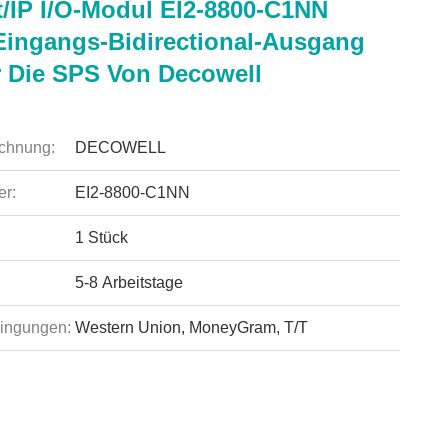
t/IP I/O-Modul EI2-8800-C1NN
Eingangs-Bidirectional-Ausgang
 Die SPS Von Decowell
chnung:
DECOWELL
r:
EI2-8800-C1NN
1 Stück
5-8 Arbeitstage
ingungen:
Western Union, MoneyGram, T/T