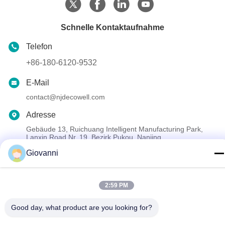
Schnelle Kontaktaufnahme
Telefon
+86-180-6120-9532
E-Mail
contact@njdecowell.com
Adresse
Gebäude 13, Ruichuang Intelligent Manufacturing Park,
Lanxin Road Nr. 19, Bezirk Pukou, Nanjing
Giovanni
Privacy policy
|
Sitemap
Gute Qualität Chinas Ultra-Slim-Karten-E/A-Module Lieferant.
2:59 PM
Copyright-© 2024-2026 Nanjing Decowell Automation Co., Ltd. .
Good day, what product are you looking for?
Alle Rechte vorbehalten.