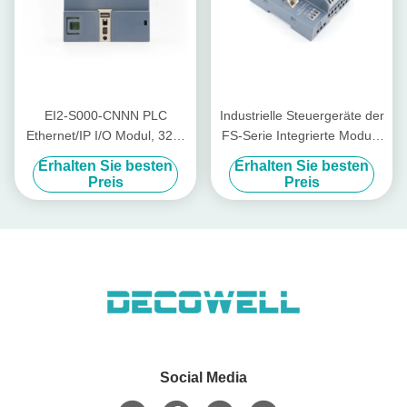
EI2-S000-CNNN PLC
Industrielle Steuergeräte der
Ethernet/IP I/O Modul, 32DI
FS-Serie Integrierte Module
Bidirektionaler Eingang,
I/O PN-HH00-C0NN für
Erhalten Sie besten
Erhalten Sie besten
RoHS zertifiziert,
höhere Produktivität
Preis
Preis
Industrieautomation
Social Media