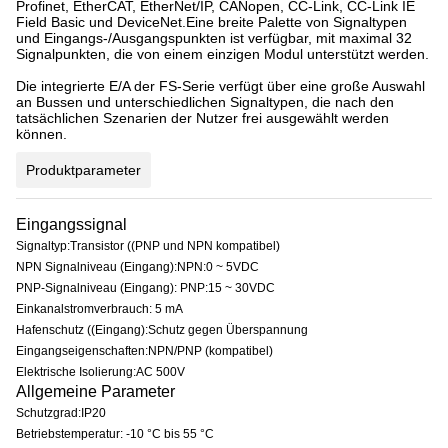
Profinet, EtherCAT, EtherNet/IP, CANopen, CC-Link, CC-Link IE
Field Basic und DeviceNet.Eine breite Palette von Signaltypen
und Eingangs-/Ausgangspunkten ist verfügbar, mit maximal 32
Signalpunkten, die von einem einzigen Modul unterstützt werden.
Die integrierte E/A der FS-Serie verfügt über eine große Auswahl
an Bussen und unterschiedlichen Signaltypen, die nach den
tatsächlichen Szenarien der Nutzer frei ausgewählt werden
können.
Produktparameter
Eingangssignal
Signaltyp:Transistor ((PNP und NPN kompatibel)
NPN Signalniveau (Eingang):NPN:0 ~ 5VDC
PNP-Signalniveau (Eingang): PNP:15 ~ 30VDC
Einkanalstromverbrauch: 5 mA
Hafenschutz ((Eingang):Schutz gegen Überspannung
Eingangseigenschaften:NPN/PNP (kompatibel)
Elektrische Isolierung:AC 500V
Allgemeine Parameter
Schutzgrad:IP20
Betriebstemperatur: -10 °C bis 55 °C