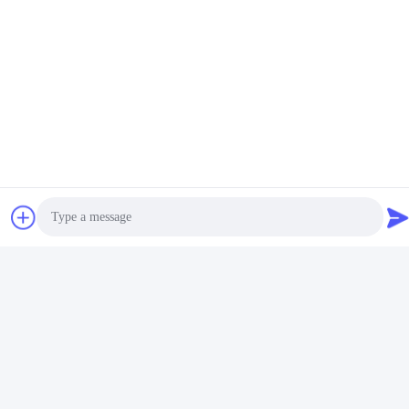
Stichworte:
Ausbau Des Moduls
Eingabeeinheit Digital
PLC-Erweiterungsmodul
Verwandte Produkte
Photo
Video Call
Audio Call