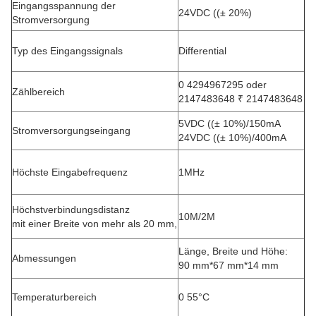
Eingangsspannung der
24VDC ((± 20%)
Stromversorgung
Typ des Eingangssignals
Differential
0 4294967295 oder
Zählbereich
2147483648 ₹ 2147483648
5VDC ((± 10%)/150mA
Stromversorgungseingang
24VDC ((± 10%)/400mA
Höchste Eingabefrequenz
1MHz
Höchstverbindungsdistanz
10M/2M
mit einer Breite von mehr als 20 mm,
Länge, Breite und Höhe:
Abmessungen
90 mm*67 mm*14 mm
Temperaturbereich
0 55°C