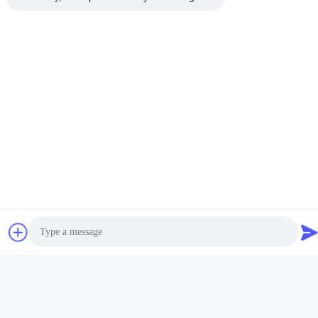
Stichworte:
Ausbau Des Moduls
Eingabeeinheit Digital
PLC-Erweiterungsmodul
Verwandte Produkte
Photo