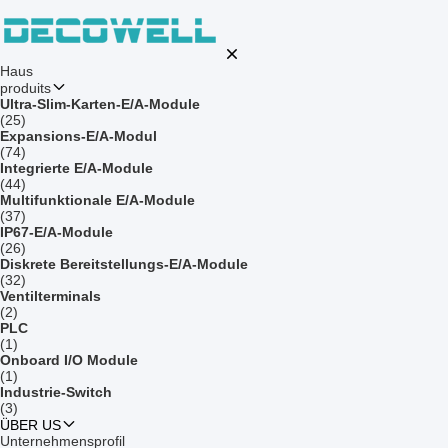
Haus
produits
Ultra-Slim-Karten-E/A-Module
(25)
Expansions-E/A-Modul
(74)
Integrierte E/A-Module
(44)
Multifunktionale E/A-Module
(37)
IP67-E/A-Module
(26)
Diskrete Bereitstellungs-E/A-Module
(32)
Ventilterminals
(2)
PLC
(1)
Onboard I/O Module
(1)
Industrie-Switch
(3)
ÜBER US
Unternehmensprofil