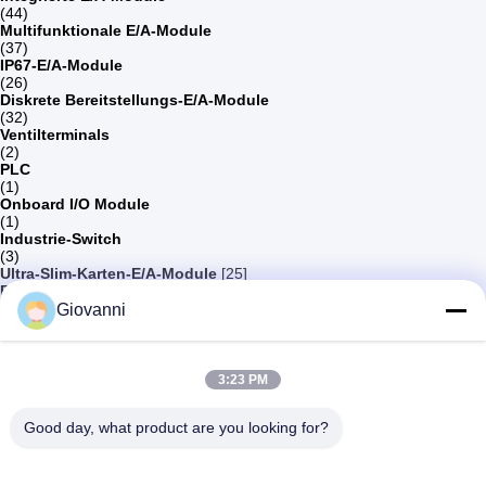
(44)
Multifunktionale E/A-Module
(37)
IP67-E/A-Module
(26)
Diskrete Bereitstellungs-E/A-Module
(32)
Ventilterminals
(2)
PLC
(1)
Onboard I/O Module
(1)
Industrie-Switch
(3)
Ultra-Slim-Karten-E/A-Module
[25]
Expansions-E/A-Modul
[74]
Integrierte E/A-Module
[44]
Giovanni
Multifunktionale E/A-Module
[37]
IP67-E/A-Module
[26]
Diskrete Bereitstellungs-E/A-Module
[32]
Ventilterminals
[2]
3:23 PM
PLC
[1]
Onboard I/O Module
[1]
Good day, what product are you looking for?
Industrie-Switch
[3]
Treten Sie mit uns in Verbindung
Adresse:
Gebäude 13, Ruichuang Intelligent Manufacturing Park,