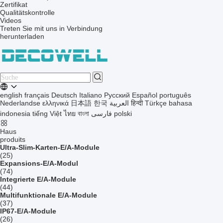
Zertifikat
Qualitätskontrolle
Videos
Treten Sie mit uns in Verbindung
herunterladen
english
français
Deutsch
Italiano
Русский
Español
português
Nederlandse
ελληνικά
日本語
한국
العربية
हिन्दी
Türkçe
bahasa
indonesia
tiếng Việt
ไทย
বাংলা
فارسی
polski
Haus
produits
Ultra-Slim-Karten-E/A-Module
(25)
Expansions-E/A-Modul
(74)
Integrierte E/A-Module
(44)
Multifunktionale E/A-Module
(37)
IP67-E/A-Module
(26)